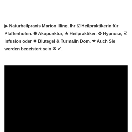
▶︎ Naturheilpraxis Marion Illing, Ihr ☑️ Heilpraktikerin für
Pfaffenhofen. ✺ Akupunktur, ★ Heilpraktiker, ♻ Hypnose, ☑️
Infusion oder ✹ Blutegel & Turmalin Dom. ❤ Auch Sie
werden begeistert sein ✉ ✔.