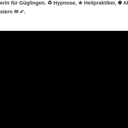
ktikerin für Güglingen. ♻ Hypnose, ★ Heilpraktiker, ✺ 
stern ✉ ✔.