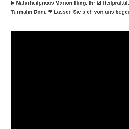
▶︎ Naturheilpraxis Marion Illing, Ihr ☑️ Heilpra
Turmalin Dom. ❤ Lassen Sie sich von uns begei