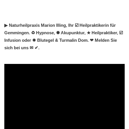
▶︎ Naturheilpraxis Marion Illing, Ihr ☑️ Heilpraktikerin für
Gemmingen. ♻ Hypnose, ✺ Akupunktur, ★ Heilpraktiker, ☑️
Infusion oder ✹ Blutegel & Turmalin Dom. ❤ Melden Sie
sich bei uns ✉ ✔.