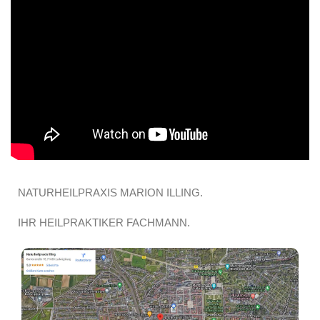
NATURHEILPRAXIS MARION ILLING.
IHR HEILPRAKTIKER FACHMANN.