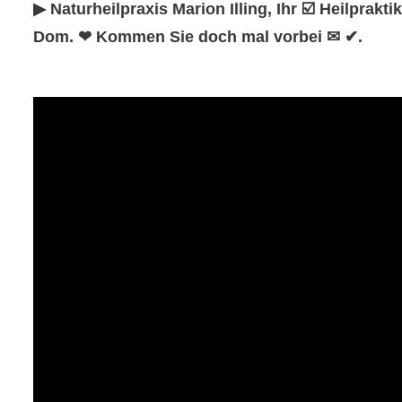
▶︎ Naturheilpraxis Marion Illing, Ihr ☑️ Heilpra
Dom. ❤ Kommen Sie doch mal vorbei ✉ ✔.