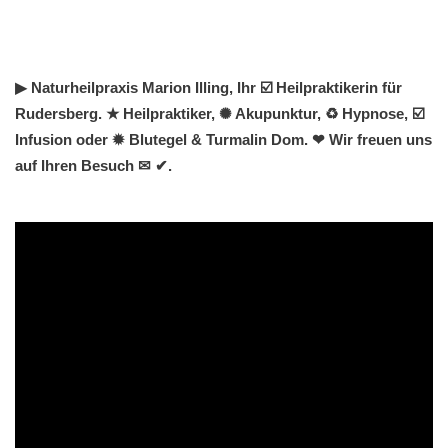
▶︎ Naturheilpraxis Marion Illing, Ihr ☑️ Heilpraktikerin für
Rudersberg. ★ Heilpraktiker, ✺ Akupunktur, ♻ Hypnose, ☑️
Infusion oder ✹ Blutegel & Turmalin Dom. ❤ Wir freuen uns
auf Ihren Besuch ✉ ✔.