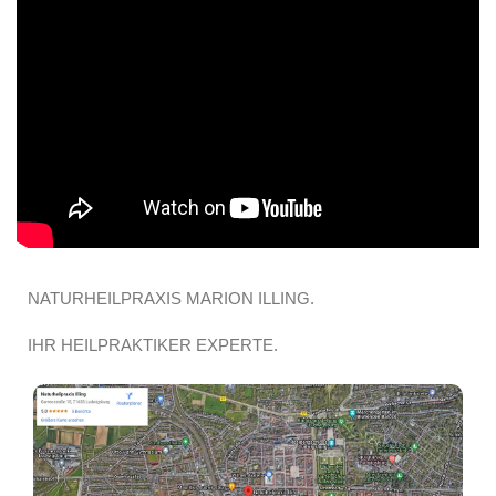
NATURHEILPRAXIS MARION ILLING.
IHR HEILPRAKTIKER EXPERTE.