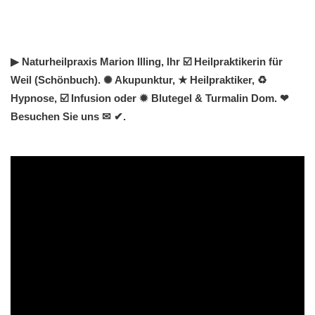
▶︎ Naturheilpraxis Marion Illing, Ihr ☑️ Heilpraktikerin für
Weil (Schönbuch). ✺ Akupunktur, ★ Heilpraktiker, ♻
Hypnose, ☑️ Infusion oder ✹ Blutegel & Turmalin Dom. ❤
Besuchen Sie uns ✉ ✔.