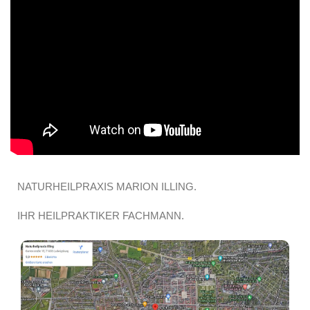
NATURHEILPRAXIS MARION ILLING.
IHR HEILPRAKTIKER FACHMANN.