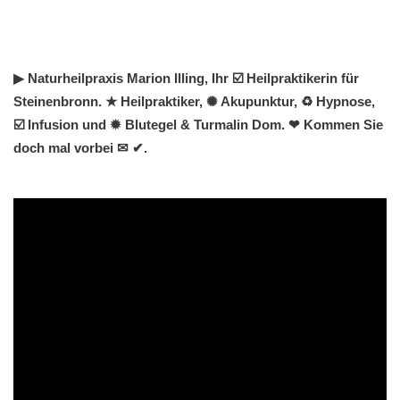
▶︎ Naturheilpraxis Marion Illing, Ihr ☑️ Heilpraktikerin für
Steinenbronn. ★ Heilpraktiker, ✺ Akupunktur, ♻ Hypnose,
☑️ Infusion und ✹ Blutegel & Turmalin Dom. ❤ Kommen Sie
doch mal vorbei ✉ ✔.