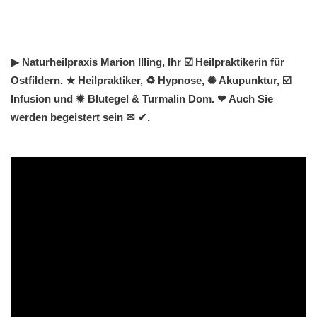
▶︎ Naturheilpraxis Marion Illing, Ihr ☑️ Heilpraktikerin für
Ostfildern. ★ Heilpraktiker, ♻ Hypnose, ✺ Akupunktur, ☑️
Infusion und ✹ Blutegel & Turmalin Dom. ❤ Auch Sie
werden begeistert sein ✉ ✔.