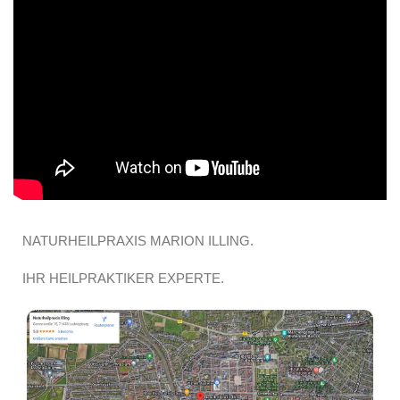
NATURHEILPRAXIS MARION ILLING.
IHR HEILPRAKTIKER EXPERTE.