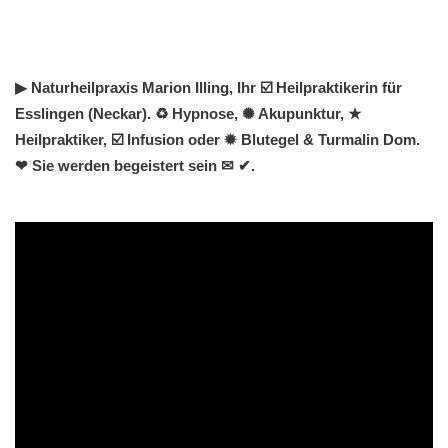
▶︎ Naturheilpraxis Marion Illing, Ihr ☑️ Heilpraktikerin für
Esslingen (Neckar). ♻ Hypnose, ✺ Akupunktur, ★
Heilpraktiker, ☑️ Infusion oder ✹ Blutegel & Turmalin Dom.
❤ Sie werden begeistert sein ✉ ✔.