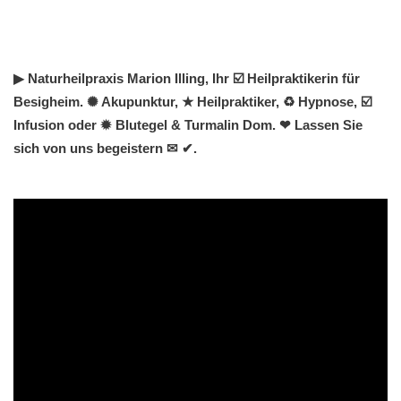
▶︎ Naturheilpraxis Marion Illing, Ihr ☑️ Heilpraktikerin für
Besigheim. ✺ Akupunktur, ★ Heilpraktiker, ♻ Hypnose, ☑️
Infusion oder ✹ Blutegel & Turmalin Dom. ❤ Lassen Sie
sich von uns begeistern ✉ ✔.