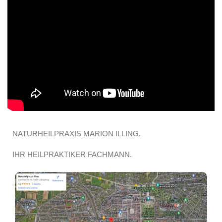
NATURHEILPRAXIS MARION ILLING.
IHR HEILPRAKTIKER FACHMANN.