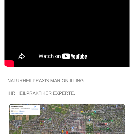
NATURHEILPRAXIS MARION ILLING.
IHR HEILPRAKTIKER EXPERTE.