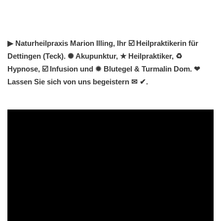
▶︎ Naturheilpraxis Marion Illing, Ihr ☑️ Heilpraktikerin für
Dettingen (Teck). ✺ Akupunktur, ★ Heilpraktiker, ♻
Hypnose, ☑️ Infusion und ✹ Blutegel & Turmalin Dom. ❤
Lassen Sie sich von uns begeistern ✉ ✔.