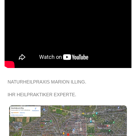
NATURHEILPRAXIS MARION ILLING.
IHR HEILPRAKTIKER EXPERTE.