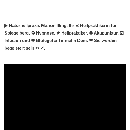
▶︎ Naturheilpraxis Marion Illing, Ihr ☑️ Heilpraktikerin für
Spiegelberg. ♻ Hypnose, ★ Heilpraktiker, ✺ Akupunktur, ☑️
Infusion und ✹ Blutegel & Turmalin Dom. ❤ Sie werden
begeistert sein ✉ ✔.