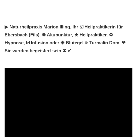
▶︎ Naturheilpraxis Marion Illing, Ihr ☑️ Heilpraktikerin für
Ebersbach (Fils). ✺ Akupunktur, ★ Heilpraktiker, ♻
Hypnose, ☑️ Infusion oder ✹ Blutegel & Turmalin Dom. ❤
Sie werden begeistert sein ✉ ✔.